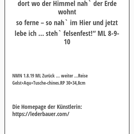
dort wo der Himmel nah` der Erde
wohnt
so ferne – so nah` im Hier und jetzt
lebe ich … steh` felsenfest!“ ML 8-9-
10
NMN 1.8.19 ML Zurück … weiter …Reise
Gelst+Aqu+Tusche-chines.RP 30×34,8cm
Die Homepage der Künstlerin:
h
ttps://lederbauer.com/